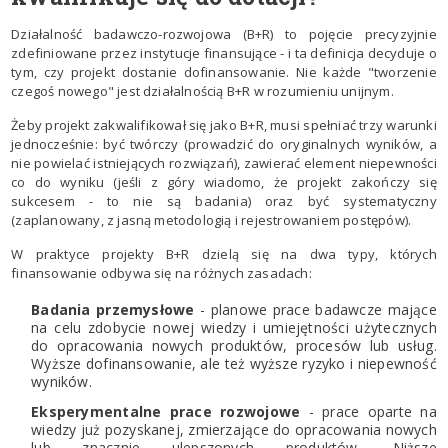
Działalność badawczo-rozwojowa (B+R) to pojęcie precyzyjnie
zdefiniowane przez instytucje finansujące - i ta definicja decyduje o
tym, czy projekt dostanie dofinansowanie. Nie każde "tworzenie
czegoś nowego" jest działalnością B+R w rozumieniu unijnym.
Żeby projekt zakwalifikował się jako B+R, musi spełniać trzy warunki
jednocześnie: być twórczy (prowadzić do oryginalnych wyników, a
nie powielać istniejących rozwiązań), zawierać element niepewności
co do wyniku (jeśli z góry wiadomo, że projekt zakończy się
sukcesem - to nie są badania) oraz być systematyczny
(zaplanowany, z jasną metodologią i rejestrowaniem postępów).
W praktyce projekty B+R dzielą się na dwa typy, których
finansowanie odbywa się na różnych zasadach:
Badania przemysłowe
- planowe prace badawcze mające
na celu zdobycie nowej wiedzy i umiejętności użytecznych
do opracowania nowych produktów, procesów lub usług.
Wyższe dofinansowanie, ale też wyższe ryzyko i niepewność
wyników.
Eksperymentalne prace rozwojowe
- prace oparte na
wiedzy już pozyskanej, zmierzające do opracowania nowych
lub znacznie ulepszonych produktów. Niższe