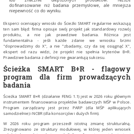
dofinansowanie niż badania przemysłowe, ale mniejsza
niepewność co do wyniku.
Eksperci oceniający wnioski do Ścieżki SMART regularnie wskazują
ten sam błąd: firma opisuje swój projekt jak standardowy rozwój
produktu, a nie jak prawdziwe badania. Różnica jest
fundamentalna - jeśli każde zdanie we wniosku brzmi
"doprowadzimy do X", a nie "zbadamy, czy da się osiągnąć X",
ekspert od razu widzi, że projekt nie spełnia kryteriów B+R.
Prawdziwe badania z definicji nie gwarantują sukcesu.
Ścieżka SMART B+R - flagowy
program dla firm prowadzących
badania
Ścieżka SMART B+R (działanie FENG 1.1) jest w 2026 roku głównym
instrumentem finansowania projektów badawczych MŚP w Polsce.
Program zarządzany jest przez PARP (dla MŚP aplikujących
samodzielnie) i NCBR (dla konsorcjów i dużych firm).
W 2026 roku program przeszedł istotną zmianę strukturalną.
Zrezygnowano ze struktury modułowej, w której jeden wniosek