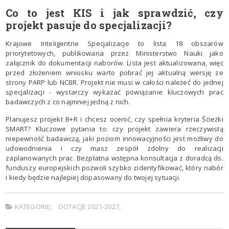
Co to jest KIS i jak sprawdzić, czy
projekt pasuje do specjalizacji?
Krajowe Inteligentne Specjalizacje to lista 18 obszarów
priorytetowych, publikowana przez Ministerstwo Nauki jako
załącznik do dokumentacji naborów. Lista jest aktualizowana, więc
przed złożeniem wniosku warto pobrać jej aktualną wersję ze
strony PARP lub NCBR. Projekt nie musi w całości należeć do jednej
specjalizacji - wystarczy wykazać powiązanie kluczowych prac
badawczych z co najmniej jedną z nich.
Planujesz projekt B+R i chcesz ocenić, czy spełnia kryteria Ścieżki
SMART? Kluczowe pytania to: czy projekt zawiera rzeczywistą
niepewność badawczą, jaki poziom innowacyjności jest możliwy do
udowodnienia i czy masz zespół zdolny do realizacji
zaplanowanych prac. Bezpłatna wstępna konsultacja z doradcą ds.
funduszy europejskich pozwoli szybko zidentyfikować, który nabór
i kiedy będzie najlepiej dopasowany do twojej sytuacji.
KATEGORIE:
DOTACJE 2021-2027
,