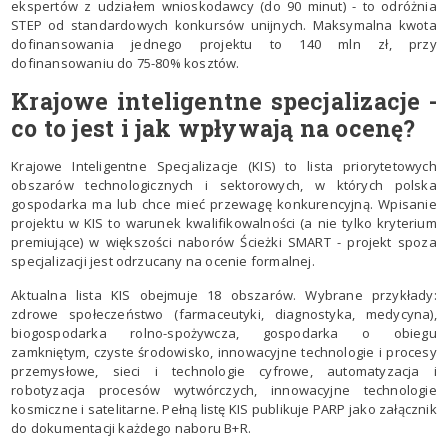
ekspertów z udziałem wnioskodawcy (do 90 minut) - to odróżnia
STEP od standardowych konkursów unijnych. Maksymalna kwota
dofinansowania jednego projektu to 140 mln zł, przy
dofinansowaniu do 75-80% kosztów.
Krajowe inteligentne specjalizacje -
co to jest i jak wpływają na ocenę?
Krajowe Inteligentne Specjalizacje (KIS) to lista priorytetowych
obszarów technologicznych i sektorowych, w których polska
gospodarka ma lub chce mieć przewagę konkurencyjną. Wpisanie
projektu w KIS to warunek kwalifikowalności (a nie tylko kryterium
premiujące) w większości naborów Ścieżki SMART - projekt spoza
specjalizacji jest odrzucany na ocenie formalnej.
Aktualna lista KIS obejmuje 18 obszarów. Wybrane przykłady:
zdrowe społeczeństwo (farmaceutyki, diagnostyka, medycyna),
biogospodarka rolno-spożywcza, gospodarka o obiegu
zamkniętym, czyste środowisko, innowacyjne technologie i procesy
przemysłowe, sieci i technologie cyfrowe, automatyzacja i
robotyzacja procesów wytwórczych, innowacyjne technologie
kosmiczne i satelitarne. Pełną listę KIS publikuje PARP jako załącznik
do dokumentacji każdego naboru B+R.