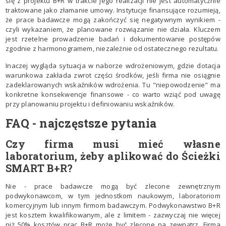
się z projektu B+R w trakcie jego realizacji nie jest automatycznie
traktowane jako złamanie umowy. Instytucje finansujące rozumieją,
że prace badawcze mogą zakończyć się negatywnym wynikiem -
czyli wykazaniem, że planowane rozwiązanie nie działa. Kluczem
jest rzetelne prowadzenie badań i dokumentowanie postępów
zgodnie z harmonogramem, niezależnie od ostatecznego rezultatu.
Inaczej wygląda sytuacja w naborze wdrożeniowym, gdzie dotacja
warunkowa zakłada zwrot części środków, jeśli firma nie osiągnie
zadeklarowanych wskaźników wdrożenia. Tu "niepowodzenie" ma
konkretne konsekwencje finansowe - co warto wziąć pod uwagę
przy planowaniu projektu i definiowaniu wskaźników.
FAQ - najczęstsze pytania
Czy firma musi mieć własne
laboratorium, żeby aplikować do Ścieżki
SMART B+R?
Nie - prace badawcze mogą być zlecone zewnętrznym
podwykonawcom, w tym jednostkom naukowym, laboratoriom
komercyjnym lub innym firmom badawczym. Podwykonawstwo B+R
jest kosztem kwalifikowanym, ale z limitem - zazwyczaj nie więcej
niż 50% kosztów prac B+R może być zlecone na zewnątrz. Firma