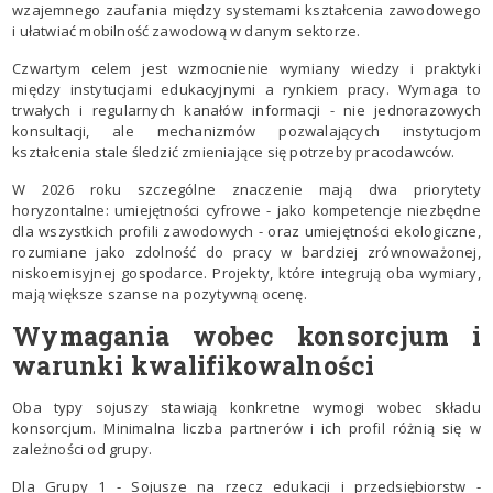
wzajemnego zaufania między systemami kształcenia zawodowego
i ułatwiać mobilność zawodową w danym sektorze.
Czwartym celem jest wzmocnienie wymiany wiedzy i praktyki
między instytucjami edukacyjnymi a rynkiem pracy. Wymaga to
trwałych i regularnych kanałów informacji - nie jednorazowych
konsultacji, ale mechanizmów pozwalających instytucjom
kształcenia stale śledzić zmieniające się potrzeby pracodawców.
W 2026 roku szczególne znaczenie mają dwa priorytety
horyzontalne: umiejętności cyfrowe - jako kompetencje niezbędne
dla wszystkich profili zawodowych - oraz umiejętności ekologiczne,
rozumiane jako zdolność do pracy w bardziej zrównoważonej,
niskoemisyjnej gospodarce. Projekty, które integrują oba wymiary,
mają większe szanse na pozytywną ocenę.
Wymagania wobec konsorcjum i
warunki kwalifikowalności
Oba typy sojuszy stawiają konkretne wymogi wobec składu
konsorcjum. Minimalna liczba partnerów i ich profil różnią się w
zależności od grupy.
Dla Grupy 1 - Sojusze na rzecz edukacji i przedsiębiorstw -