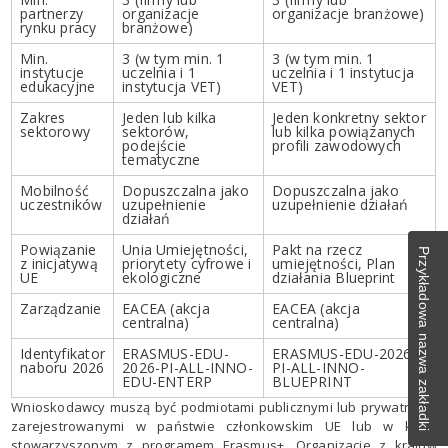
partnerzy
organizacje
organizacje branżowe)
rynku pracy
branżowe)
Min.
3 (w tym min. 1
3 (w tym min. 1
instytucje
uczelnia i 1
uczelnia i 1 instytucja
edukacyjne
instytucja VET)
VET)
Zakres
Jeden lub kilka
Jeden konkretny sektor
sektorowy
sektorów,
lub kilka powiązanych
podejście
profili zawodowych
tematyczne
Mobilność
Dopuszczalna jako
Dopuszczalna jako
uczestników
uzupełnienie
uzupełnienie działań
działań
Powiązanie
Unia Umiejętności,
Pakt na rzecz
Przykładowa nazwa zakładki
z inicjatywą
priorytety cyfrowe i
umiejętności, Plan
UE
ekologiczne
działania Blueprint
Zarządzanie
EACEA (akcja
EACEA (akcja
centralna)
centralna)
Identyfikator
ERASMUS-EDU-
ERASMUS-EDU-2026-
naboru 2026
2026-PI-ALL-INNO-
PI-ALL-INNO-
EDU-ENTERP
BLUEPRINT
Wnioskodawcy muszą być podmiotami publicznymi lub prywatnymi,
zarejestrowanymi w państwie członkowskim UE lub w kraju
stowarzyszonym z programem Erasmus+. Organizacje z krajów