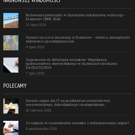
Budowanie potencjału w dziedzinie szkolnictwa wyższego -
Erasmus+ CBHE 2026
10 lipca 2026
Sojusze na rzecz innowacji w Erasmus+ - wiedza, umiejętności
sektorowe i przedsiębiorczość
9 lipca 2026
Zaproszenie do składania wniosków: Współpraca
społeczeństwa obywatelskiego w dziedzinie młodzieży
EACEA/32/2015
7 lipca 2026
POLECAMY
Dotacje unijne dla IT na przykładzie województwa
mazowieckiego, dolnośląskiego i małopolskiego
23 czerwca 2026
Co napisać w uzasadnieniu wniosku o dofinansowanie unijne?
8 października 2024