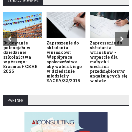
ZOBACZ RÓWNIEŻ
Budowanie
Zaproszenie do
Zaproszenie do
potencjału w
składania
składania
dziedzinie
wniosków:
wniosków -
szkolnictwa
Współpraca
wsparcie dla
wyższego -
społeczeństwa
małych i
Erasmus+ CBHE
obywatelskiego
średnich
2026
w dziedzinie
przedsiębiorstw
młodzieży
angażujących się
EACEA/32/2015
w staże
PARTNER