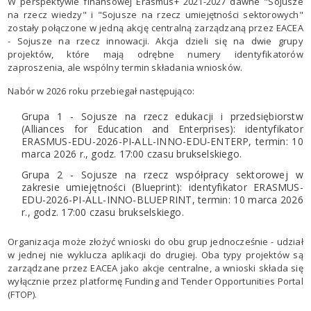
W perspektywie finansowej Erasmus+ 2021-2027 dawne "Sojusze
na rzecz wiedzy" i "Sojusze na rzecz umiejętności sektorowych"
zostały połączone w jedną akcję centralną zarządzaną przez EACEA
- Sojusze na rzecz innowacji. Akcja dzieli się na dwie grupy
projektów, które mają odrębne numery identyfikatorów
zaproszenia, ale wspólny termin składania wniosków.
Nabór w 2026 roku przebiegał następująco:
Grupa 1 - Sojusze na rzecz edukacji i przedsiębiorstw
(Alliances for Education and Enterprises): identyfikator
ERASMUS-EDU-2026-PI-ALL-INNO-EDU-ENTERP, termin: 10
marca 2026 r., godz. 17:00 czasu brukselskiego.
Grupa 2 - Sojusze na rzecz współpracy sektorowej w
zakresie umiejętności (Blueprint): identyfikator ERASMUS-
EDU-2026-PI-ALL-INNO-BLUEPRINT, termin: 10 marca 2026
r., godz. 17:00 czasu brukselskiego.
Organizacja może złożyć wnioski do obu grup jednocześnie - udział
w jednej nie wyklucza aplikacji do drugiej. Oba typy projektów są
zarządzane przez EACEA jako akcje centralne, a wnioski składa się
wyłącznie przez platformę Funding and Tender Opportunities Portal
(FTOP).