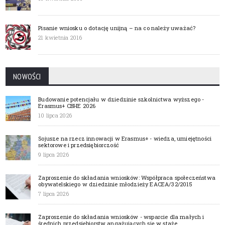
Pisanie wniosku o dotację unijną – na co należy uważać?
21 kwietnia 2016
NOWOŚCI
Budowanie potencjału w dziedzinie szkolnictwa wyższego -
Erasmus+ CBHE 2026
10 lipca 2026
Sojusze na rzecz innowacji w Erasmus+ - wiedza, umiejętności
sektorowe i przedsiębiorczość
9 lipca 2026
Zaproszenie do składania wniosków: Współpraca społeczeństwa
obywatelskiego w dziedzinie młodzieży EACEA/32/2015
7 lipca 2026
Zaproszenie do składania wniosków - wsparcie dla małych i
średnich przedsiębiorstw angażujących się w staże