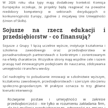
W 2026 roku oba typy mają dodatkowy kontekst: Komisja
Europejska oczekuje, że projekty będą reagować na poważne
niedobory kompetencji w sektorach decydujących o
konkurencyjności Europy, zgodnie z inicjatywą Unii Umiejętności
(Union of Skills).
Sojusze na rzecz edukacji i
przedsiębiorstw - co finansują?
Sojusze z Grupy 1 łączą uczelnie wyższe, instytucje kształcenia i
szkolenia zawodowego oraz przedsiębiorstwa w
ponadnarodowych partnerstwach o konkretnym i zorientowanym
na efekty charakterze. Wszystkie strony mają wspólne cele i razem
pracują nad innowacyjnymi podejściami do nauczania, zdobywania
umiejętności i transferu wiedzy.
Cel nadrzędny to pobudzanie innowacji w szkolnictwie wyższym,
kształceniu zawodowym, przedsiębiorstwach i szerszym otoczeniu
społeczno-gospodarczym. W praktyce oznacza to trzy główne
kierunki interwencji:
Rozwijanie postaw i umiejętności w zakresie
przedsiębiorczości - nie tylko w rozumieniu zakładania firm,
ale też myślenia przedsiębiorczego, odporności na zmianę i