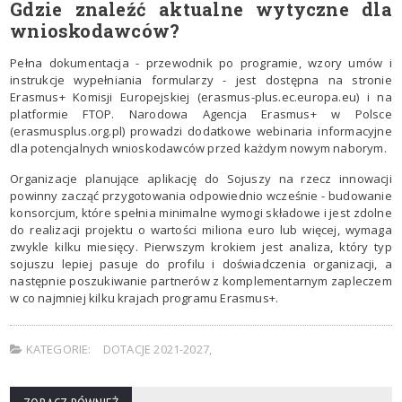
Gdzie znaleźć aktualne wytyczne dla
wnioskodawców?
Pełna dokumentacja - przewodnik po programie, wzory umów i
instrukcje wypełniania formularzy - jest dostępna na stronie
Erasmus+ Komisji Europejskiej (erasmus-plus.ec.europa.eu) i na
platformie FTOP. Narodowa Agencja Erasmus+ w Polsce
(erasmusplus.org.pl) prowadzi dodatkowe webinaria informacyjne
dla potencjalnych wnioskodawców przed każdym nowym naborym.
Organizacje planujące aplikację do Sojuszy na rzecz innowacji
powinny zacząć przygotowania odpowiednio wcześnie - budowanie
konsorcjum, które spełnia minimalne wymogi składowe i jest zdolne
do realizacji projektu o wartości miliona euro lub więcej, wymaga
zwykle kilku miesięcy. Pierwszym krokiem jest analiza, który typ
sojuszu lepiej pasuje do profilu i doświadczenia organizacji, a
następnie poszukiwanie partnerów z komplementarnym zapleczem
w co najmniej kilku krajach programu Erasmus+.
KATEGORIE:
DOTACJE 2021-2027
,