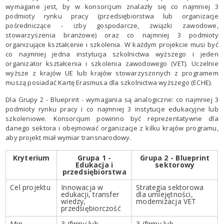
wymagane jest, by w konsorcjum znalazły się co najmniej 3
podmioty rynku pracy (przedsiębiorstwa lub organizacje
pośredniczące - izby gospodarcze, związki zawodowe,
stowarzyszenia branżowe) oraz co najmniej 3 podmioty
organizujące kształcenie i szkolenia. W każdym projekcie musi być
co najmniej jedna instytucja szkolnictwa wyższego i jeden
organizator kształcenia i szkolenia zawodowego (VET). Uczelnie
wyższe z krajów UE lub krajów stowarzyszonych z programem
muszą posiadać Kartę Erasmusa dla szkolnictwa wyższego (ECHE).
Dla Grupy 2 - Blueprint - wymagania są analogiczne: co najmniej 3
podmioty rynku pracy i co najmniej 3 instytucje edukacyjne lub
szkoleniowe. Konsorcjum powinno być reprezentatywne dla
danego sektora i obejmować organizacje z kilku krajów programu,
aby projekt miał wymiar transnarodowy.
Kryterium
Grupa 1 -
Grupa 2 - Blueprint
Edukacja i
sektorowy
przedsiębiorstwa
Cel projektu
Innowacja w
Strategia sektorowa
edukacji, transfer
dla umiejętności,
wiedzy,
modernizacja VET
przedsiębiorczość
Min.
3 (firmy lub
3 (firmy lub