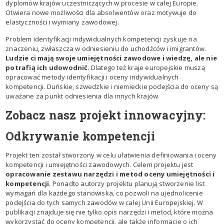
dyplomów krajów uczestniczących w procesie w całej Europie.
Otwiera nowe możliwości dla absolwentów oraz motywuje do
elastyczności i wymiany zawodowej.
Problem identyfikacji indywidualnych kompetencji zyskuje na
znaczeniu, zwłaszcza w odniesieniu do uchodźców i imigrantów.
Ludzie ci mają swoje umiejętności zawodowe i wiedzę, ale nie
potrafią ich udowodnić
. Dlatego też kraje europejskie muszą
opracować metody identyfikacji i oceny indywidualnych
kompetencji. Duńskie, szwedzkie i niemieckie podejścia do oceny są
uważane za punkt odniesienia dla innych krajów.
Zobacz nasz projekt innowacyjny:
Odkrywanie kompetencji
Projekt ten został stworzony w celu ułatwienia definiowania i oceny
kompetencji i umiejętności zawodowych. Celem projektu jest
opracowanie zestawu narzędzi i metod oceny umiejętności i
kompetencji
. Ponadto autorzy projektu planują stworzenie list
wymagań dla każdego stanowiska, co pozwoli na ujednolicenie
podejścia do tych samych zawodów w całej Unii Europejskiej. W
publikacji znajduje się nie tylko opis narzędzi i metod, które można
wykorzystać do oceny kompetencji, ale także informacje o ich