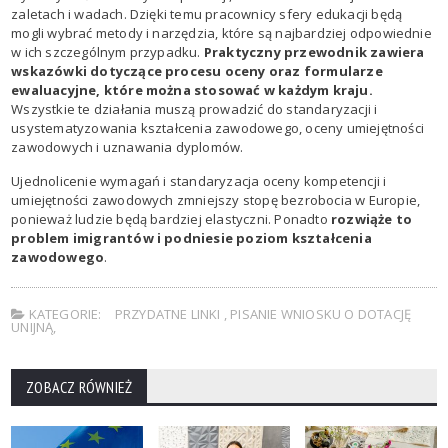
zaletach i wadach. Dzięki temu pracownicy sfery edukacji będą
mogli wybrać metody i narzędzia, które są najbardziej odpowiednie
w ich szczególnym przypadku.
Praktyczny przewodnik zawiera
wskazówki dotyczące procesu oceny oraz formularze
ewaluacyjne, które można stosować w każdym kraju.
Wszystkie te działania muszą prowadzić do standaryzacji i
usystematyzowania kształcenia zawodowego, oceny umiejętności
zawodowych i uznawania dyplomów.
Ujednolicenie wymagań i standaryzacja oceny kompetencji i
umiejętności zawodowych zmniejszy stopę bezrobocia w Europie,
ponieważ ludzie będą bardziej elastyczni. Ponadto
rozwiąże to
problem imigrantów i podniesie poziom kształcenia
zawodowego
.
KATEGORIE:
PRZYDATNE LINKI
,
PISANIE WNIOSKU O DOTACJĘ
UNIJNĄ
,
ZOBACZ RÓWNIEŻ