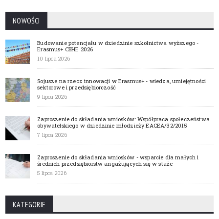
NOWOŚCI
Budowanie potencjału w dziedzinie szkolnictwa wyższego -
Erasmus+ CBHE 2026
10 lipca 2026
Sojusze na rzecz innowacji w Erasmus+ - wiedza, umiejętności
sektorowe i przedsiębiorczość
9 lipca 2026
Zaproszenie do składania wniosków: Współpraca społeczeństwa
obywatelskiego w dziedzinie młodzieży EACEA/32/2015
7 lipca 2026
Zaproszenie do składania wniosków - wsparcie dla małych i
średnich przedsiębiorstw angażujących się w staże
5 lipca 2026
KATEGORIE